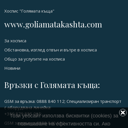
Хоспис "Голямата къща"
www.goliamatakashta.com
За хосписа
Обстановка, изглед отвън и вътре в хосписа
Общо за услугите на хосписа
Новини
Връзки с Голямата къща:
GSM за връзка: 0888 840 112; Специализиран транспорт
с оборудвана линейка:
+359 879 855 035;
Този уебсайт използва бисквитки (cookies) за
GSM за връзка: 0888 840 112
повишаване на ефективността си. Ако