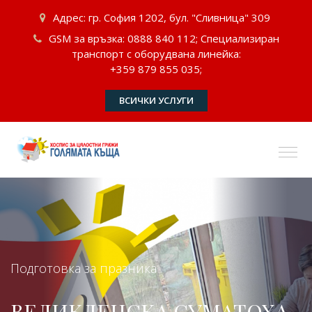
Адрес: гр. София 1202, бул. "Сливница" 309
GSM за връзка: 0888 840 112; Специализиран
транспорт с оборудвана линейка:
+359 879 855 035;
ВСИЧКИ УСЛУГИ
Подготовка за празника
ВЕЛИКДЕНСКА СУМАТОХА