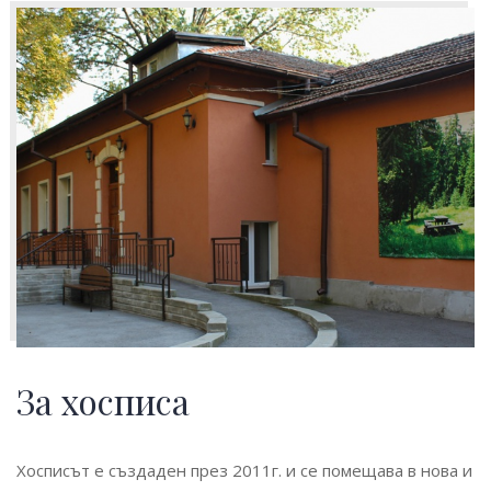
За хосписа
Хосписът е създаден през 2011г. и се помещава в нова и