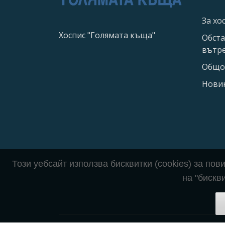
За хо
Хоспис "Голямата къща"
Обста
вътре
Общо 
Нови
Този уебсайт използва бисквитки (cookies) за по
на "бискв