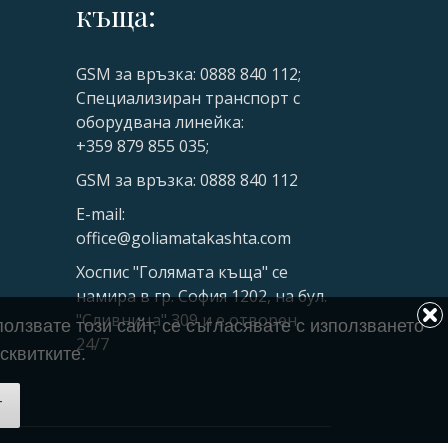
къща:
GSM за връзка: 0888 840 112;
Специализиран транспорт с
оборудвана линейка:
+359 879 855 035;
GSM за връзка: 0888 840 112
E-mail:
office@goliamatakashta.com
Хоспис "Голямата къща" се
намира в гр. София 1202, на бул.
"Сливница" 309 и е отворен
олзвате този сайт, се съгласявате с използването
24/7
сквитките.
т