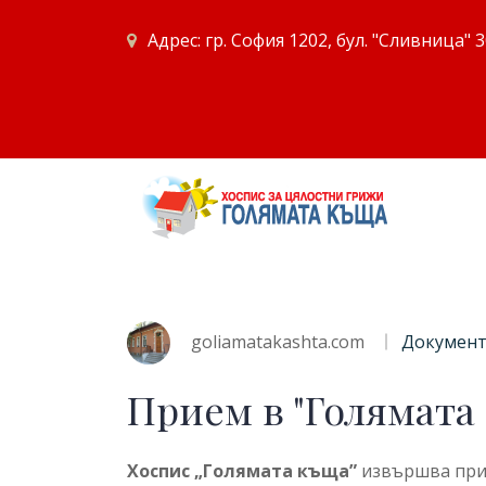
Адрес: гр. София 1202, бул. "Сливница" 
goliamatakashta.com
Докумен
Прием в "Голямата
Хоспис „Голямата къща”
извършва при 