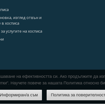
списа
новка, изглед отвън и
 в хосписа
за услугите на хосписа
ни
вишаване на ефективността си. Ако продължите да изп
итки". Научете повече за нашата Политика относно би
Информиран/а съм
Политика за поверителнос