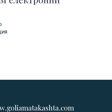
О
ЦИЯ
.goliamatakashta.com