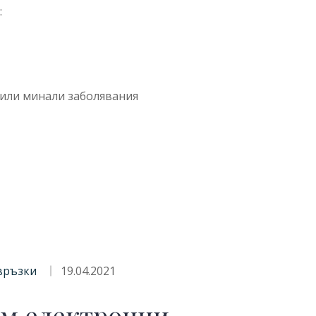
:
 или минали заболявания
връзки
19.04.2021
ъм електронни