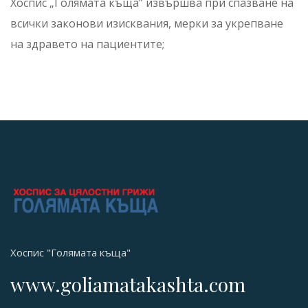
Хоспис „Голямата къща” извършва при спазване на
всички законови изисквания, мерки за укрепване
на здравето на пациентите;
Хоспис "Голямата къща"
www.goliamatakashta.com