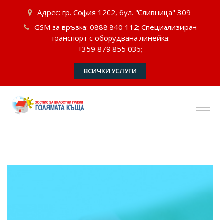
Адрес: гр. София 1202, бул. "Сливница" 309
GSM за връзка: 0888 840 112; Специализиран
транспорт с оборудвана линейка:
+359 879 855 035;
ВСИЧКИ УСЛУГИ