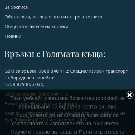
За хосписа
Обстановка, изглед отвън и вътре в хосписа
Общо за услугите на хосписа
Новини
Връзки с Голямата къща:
GSM за връзка: 0888 840 112; Специализиран транспорт
с оборудвана линейка:
+359 879 855 035;
GSM за връзка: 0888 840 112
Този уебсайт използва бисквитки (cookies) за
E-mail: office@goliamatakashta.com
повишаване на ефективността си. Ако
Хоспис "Голямата къща" се намира в гр. София 1202, на
продължите да използвате този сайт, се
бул. "Сливница" 309 и е отворен 24/7
съгласявате с използването на "бисквитки".
Научете повече за нашата Политика относно