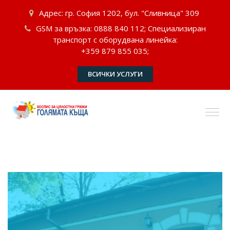
Адрес: гр. София 1202, бул. "Сливница" 309
GSM за връзка: 0888 840 112; Специализиран
транспорт с оборудвана линейка:
+359 879 855 035;
ВСИЧКИ УСЛУГИ