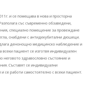
011г. и се помещава в нова и просторна
 Разполага със съвременно обзаведени,
чения, специално помещение за провеждане
легла, снабдени с антидекубитални дюшеци.
едлага денонощно медицинско наблюдение и
За всеки пациент се изготвя индивидуален
о неговото здравословно състояние и
ния. Съставят се индивидуални
и се работи самостоятелно с всеки пациент.