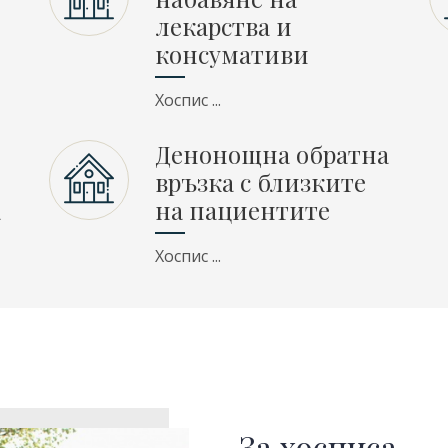
лекарства и
консумативи
Хоспис ...
Денонощна обратна
връзка с близките
а
на пациентите
Хоспис ...
За хосписа