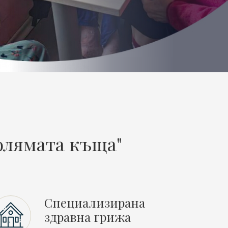
олямата къща"
Специализирана
здравна грижа