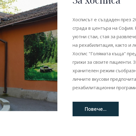
Хосписът е създаден през 2
сграда в центъра на София.
уютни стаи, стая за развле
на рехабилитация, както и 
Хоспис "Голямата къща" пр
грижи за своите пациенти. 
хранителен режим съобразн
личните вкусови предпочита
рехабилитационни програми 
Повече...