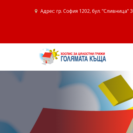
Адрес: гр. София 1202, бул. "Сливница" 