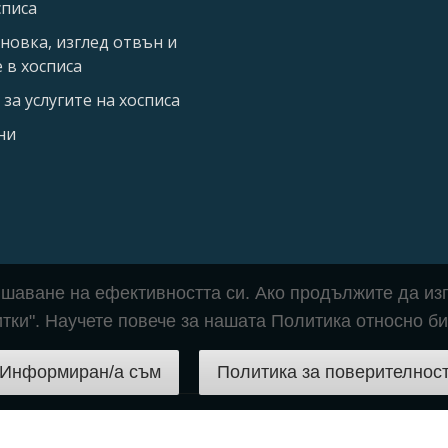
списа
новка, изглед отвън и
 в хосписа
за услугите на хосписа
ни
вишаване на ефективността си. Ако продължите да изп
итки". Научете повече за нашата Политика относно би
Информиран/а съм
Политика за поверителнос
 2021-2026 Хоспис