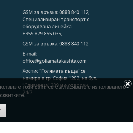
GSM за връзка: 0888 840 112;
Специализиран транспорт с
оборудвана линейка:
+359 879 855 035;
GSM за връзка: 0888 840 112
E-mail:
office@goliamatakashta.com
Хоспис "Голямата къща" се
намира в гр. София 1202, на бул.
"Сливница" 309 и е отворен
олзвате този сайт, се съгласявате с използването
24/7
сквитките.
т