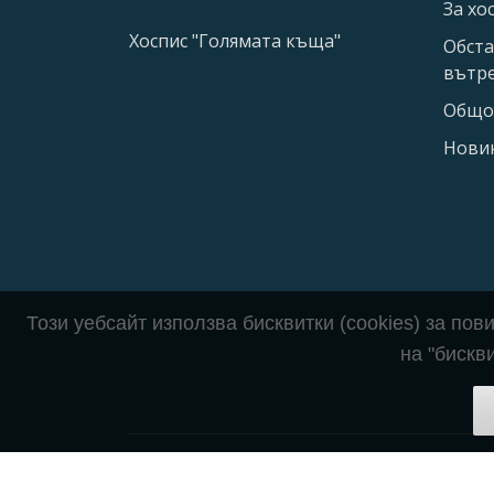
За хо
Хоспис "Голямата къща"
Обста
вътре
Общо 
Нови
Този уебсайт използва бисквитки (cookies) за по
на "бискв
Политика за защита на личните данни | ©