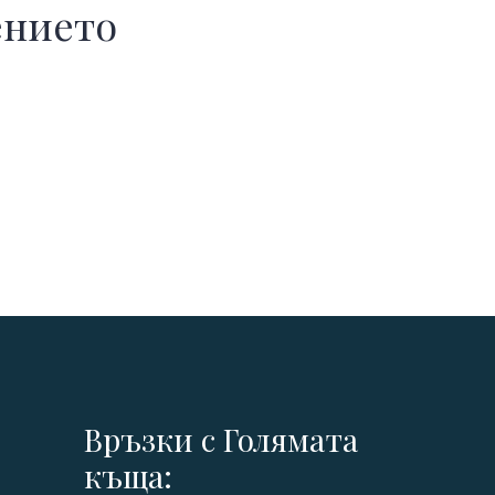
ението
Връзки с Голямата
къща: