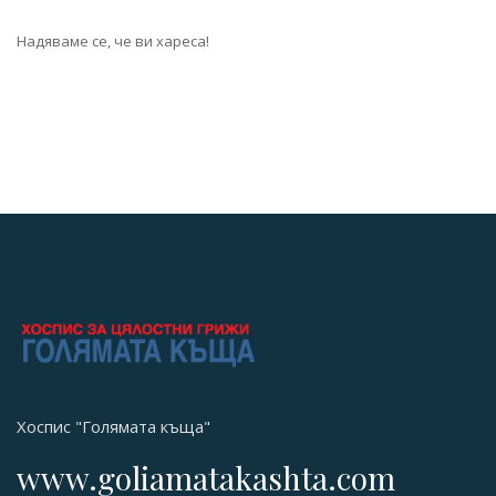
Надяваме се, че ви хареса!
Хоспис "Голямата къща"
www.goliamatakashta.com