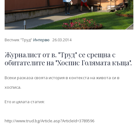
Вестник "Труд"
Интервю
26.03.2014
Журналист от в. "Труд" се срещна с
обитателите на "Хоспис Голямата къща".
Всеки разказа своята история в контекста на живота си в
хосписа.
Ето и цялата статия:
http://www.trud.bg/Article.asp?ArticleId=3789596