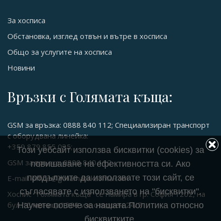
За хосписа
Обстановка, изглед отвън и вътре в хосписа
Общо за услугите на хосписа
Новини
Връзки с Голямата къща:
GSM за връзка: 0888 840 112; Специализиран транспорт
с оборудвана линейка:
+359 879 855 035;
Този уебсайт използва бисквитки (cookies) за
GSM за връзка: 0888 840 112
повишаване на ефективността си. Ако
продължите да използвате този сайт, се
E-mail: office@goliamatakashta.com
съгласявате с използването на "бисквитки".
Хоспис "Голямата къща" се намира в гр. София 1202, на
бул. "Сливница" 309 и е отворен 24/7
Научете повече за нашата Политика относно
бисквитките.