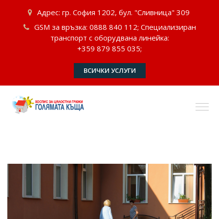
Адрес: гр. София 1202, бул. "Сливница" 309
GSM за връзка: 0888 840 112; Специализиран
транспорт с оборудвана линейка:
+359 879 855 035;
ВСИЧКИ УСЛУГИ