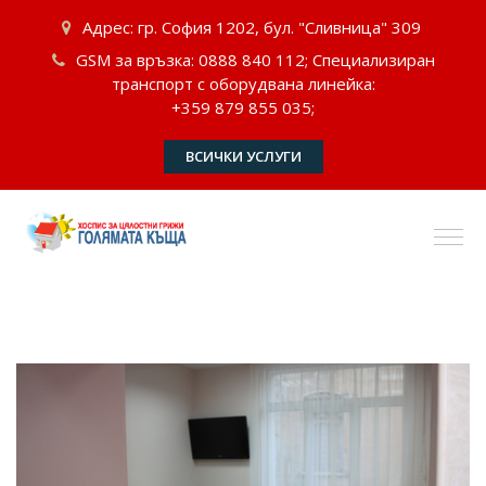
Адрес: гр. София 1202, бул. "Сливница" 309
GSM за връзка: 0888 840 112; Специализиран
транспорт с оборудвана линейка:
+359 879 855 035;
ВСИЧКИ УСЛУГИ